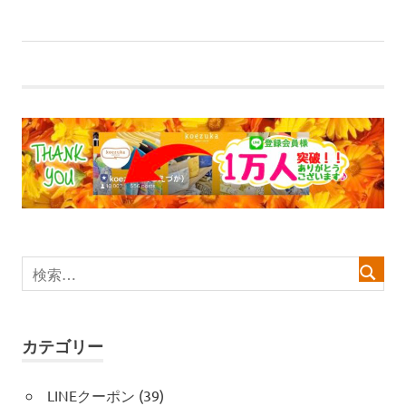
投
の
を締結！！
稿
記
事:
ナ
ビ
ゲ
ー
シ
ョ
ン
カテゴリー
LINEクーポン
(39)