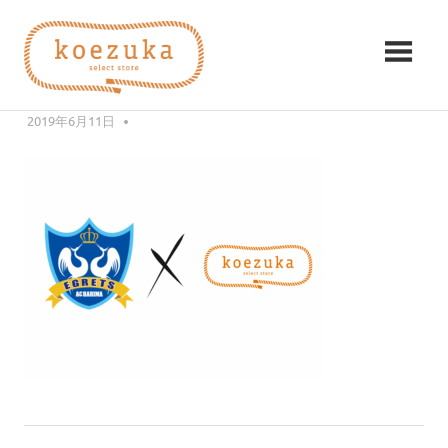
コ
koezuka（こ
ン
2F09FC2C-7552-49A1-8A20-
テ
え
657E6EA2DBDA
ン
み
ツ
2019年6月11日
KZK
つ
づ
へ
け
ス
る
か）
キ
シ
ッ
ア
プ
ワ
セ。
前
【お知らせ】AC播磨イーグレッツとのスポンサー契約