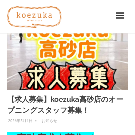
コ
koezuka（こ
ン
テ
え
ン
み
ツ
つ
づ
へ
け
ス
る
か）
キ
シ
ッ
ア
プ
ワ
セ。
【求人募集】koezuka高砂店のオー
プニングスタッフ募集！
2026年5月1日
編集者
お知らせ