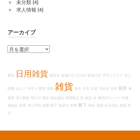
未分類
(4)
求人情報
(4)
アーカイブ
ア
ー
カ
イ
日用雑貨
教室
座談会
鬼滅の刃
父の日
敬老の日
手作りマスク
求人
ブ
雑貨
寝具
除菌
虫よけ
手作り
懸賞
掃除
花火
文具
応援
消耗品
美容
春
重要
求人募集
母の日
激安
福祉施設
期間限定
雨
施設
本
播州弁Tシャツ
特価
靴下
義援金
家電
淳心学院
抽選
帽子
鬼退治
寄贈
福祉
鬼滅
社会福祉
播盛
寄
付