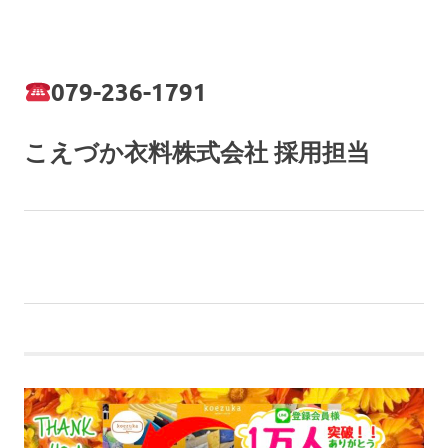
079-236-1791
こえづか衣料株式会社 採用担当
前
投
【LINEクーポン】広畑店限定：道路開通記念マグネッ
の
トプレゼント！
稿
記
次
【WEBチラシ】播州弁Tシャツ-2026-できました！
事:
の
ナ
記
事:
ビ
ゲ