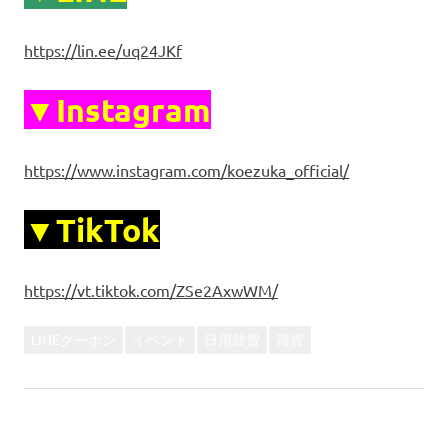
https://lin.ee/uq24JKf
▼Instagram
https://www.instagram.com/koezuka_official/
▼TikTok
https://vt.tiktok.com/ZSe2AxwWM/
LINEクーポン
イベント
日用雑貨
雑貨
前
投
【お知らせ】子供服、復活しました！！
次
の
【求人募集】koezuka高砂店のオープニングスタッフ募