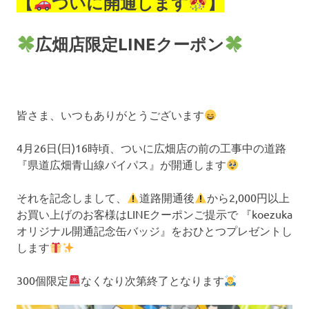
【
ついに開通します
】
広畑店限定LINEクーポン
皆さま、いつもありがとうございます
4月26日(日)16時頃、ついに広畑店の前の工事中の道路
『県道広畑青山線バイパス』が開通します
それを記念しまして、
道路開通後
から2,000円以上
お買い上げのお客様はLINEクーポンご提示で 『koezuka
オリジナル開通記念缶バッジ』をおひとつプレゼントし
します
300個限定
なくなり次第終了となります