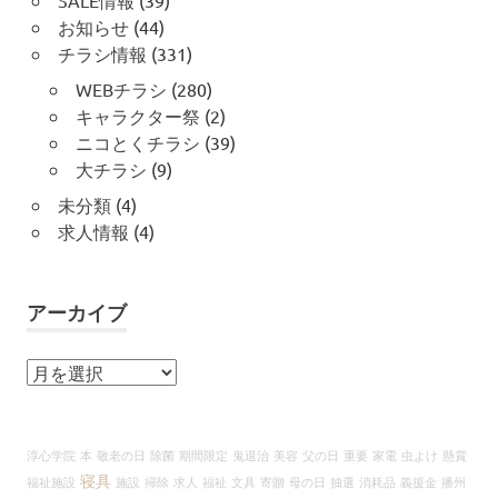
SALE情報
(39)
お知らせ
(44)
チラシ情報
(331)
WEBチラシ
(280)
キャラクター祭
(2)
ニコとくチラシ
(39)
大チラシ
(9)
未分類
(4)
求人情報
(4)
アーカイブ
ア
ー
カ
イ
淳心学院
本
敬老の日
除菌
期間限定
鬼退治
美容
父の日
重要
家電
虫よけ
懸賞
ブ
寝具
福祉施設
施設
掃除
求人
福祉
文具
寄贈
母の日
抽選
消耗品
義援金
播州