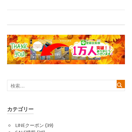
稿
の
記
集！
記
事:
ナ
事:
ビ
ゲ
ー
シ
ョ
ン
カテゴリー
LINEクーポン
(39)