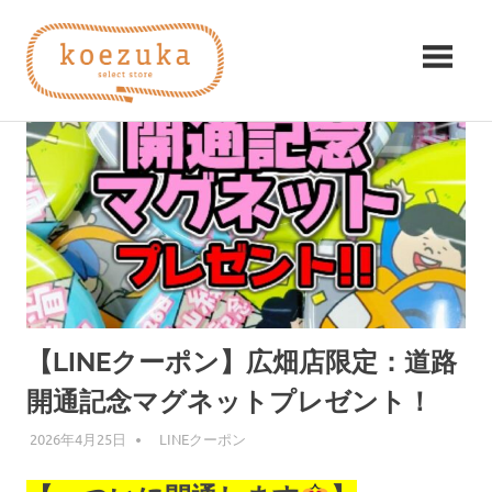
コ
koezuka（こ
ン
テ
え
ン
み
ツ
つ
づ
へ
け
ス
る
か）
キ
シ
ッ
ア
プ
ワ
セ。
【LINEクーポン】広畑店限定：道路
開通記念マグネットプレゼント！
2026年4月25日
編集者
LINEクーポン