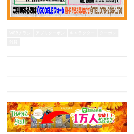
WEBチラシ
アプリクーポン
キャラクター
クーポン
雑貨
前
投
【WEBチラシ】げきやす記念！チラシ
の
次
【WEBチラシ】新生活ミニチラシ！
稿
記
の
事:
記
ナ
事:
ビ
ゲ
ー