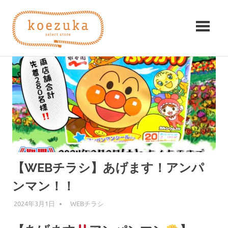
コ
koezuka（こ
ン
テ
え
ン
み
ツ
つ
づ
へ
け
ス
る
か）
キ
シ
ッ
ア
プ
ワ
セ。
【WEBチラシ】あげます！アンパ
ンマン！！
2024年3月1日
編集者
WEBチラシ