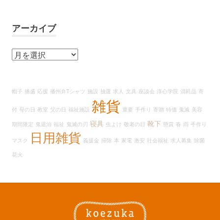
アーカイブ
ア
ー
カ
イ
帽子
播盛
応援
播州弁Tシャツ
施設
抽選
求人
文具
座談会
淳心学院
消耗品
寄
ブ
雑貨
付
母の日
教室
父の日
福祉施設
重要
手作り
寄贈
特価
鬼滅
美容
寝具
靴下
期間限定
鬼退治
福祉
鬼滅の刃
虫よけ
敬老の日
懸賞
春
雨
手作り
日用雑貨
マスク
義援金
掃除
本
家電
激安
社会福祉
求人募集
除菌
花火