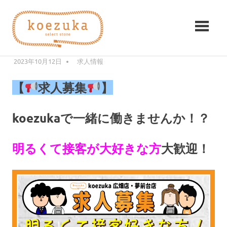
コ
koezuka（こ
ン
【求人募集】明るくて接客大好きな
テ
え
方！
ン
み
ツ
2023年10月12日
編集者
求人情報
つ
づ
へ
け
ス
る
【
求人募集
】
か）
キ
シ
ッ
ア
koezukaで一緒に働きませんか！？
プ
ワ
セ。
明るくて接客が大好きな方
大歓迎！