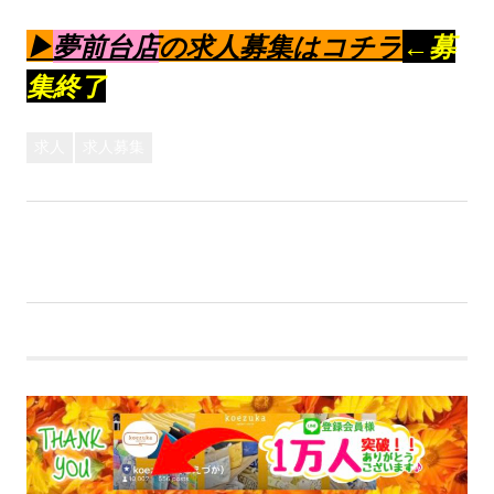
▶︎
夢前台店
の求人募集はコチラ
←募
集終了
求人
求人募集
前
投
【WEBチラシ】ざるラーメン、差し上げます。
次
の
【WEBチラシ】あのバズっているブックカバープレゼ
稿
の
記
ント企画！！
記
事:
ナ
事:
ビ
ゲ
ー