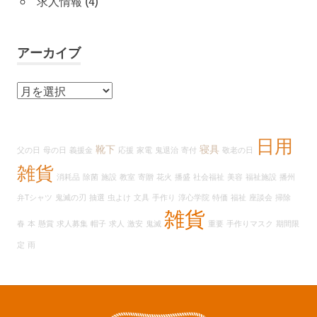
求人情報
(4)
アーカイブ
ア
ー
カ
イ
日用
靴下
寝具
父の日
母の日
義援金
応援
家電
鬼退治
寄付
敬老の日
ブ
雑貨
消耗品
除菌
施設
教室
寄贈
花火
播盛
社会福祉
美容
福祉施設
播州
弁Tシャツ
鬼滅の刃
抽選
虫よけ
文具
手作り
淳心学院
特価
福祉
座談会
掃除
雑貨
春
本
懸賞
求人募集
帽子
求人
激安
鬼滅
重要
手作りマスク
期間限
定
雨