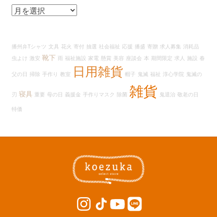
ア
ー
カ
イ
播州弁Tシャツ
文具
花火
寄付
抽選
社会福祉
応援
播盛
寄贈
求人募集
消耗品
ブ
靴下
虫よけ
激安
雨
福祉施設
家電
懸賞
美容
座談会
本
期間限定
求人
施設
春
日用雑貨
父の日
掃除
手作り
教室
帽子
鬼滅
福祉
淳心学院
鬼滅の
雑貨
寝具
刃
重要
母の日
義援金
手作りマスク
除菌
鬼退治
敬老の日
特価