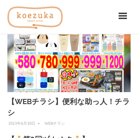
コ
koezuka（こ
ン
テ
え
ン
み
ツ
つ
づ
へ
け
ス
る
か）
キ
シ
ッ
ア
プ
ワ
セ。
【WEBチラシ】便利な助っ人！チラ
シ
2023年6月30日
編集者
WEBチラシ