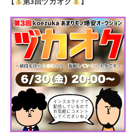
【
第3回ヅカオク
】