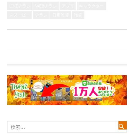
LINEチラシ
WEBチラシ
アプリ
キャラクター
スヌーピー
チラシ
日用雑貨
雑貨
前
投
【YouTube】初の出張デパートやってみた！
の
次
【WEBチラシ】夏は守りの季節！！！
稿
記
の
事:
記
ナ
事:
ビ
ゲ
ー
シ
ョ