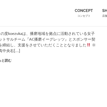
（こ
CONCEPT
S
コンセプト
店
の度koezukaは、播磨地域を拠点に活動されている女子
ットサルチーム『AC播磨イーグレッツ』とスポンサー契
を締結し、支援をさせていただくこととなりました
※
真中央右[…]
っと読む