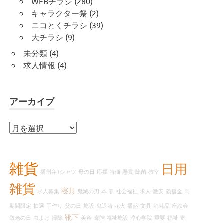
WEBチラシ
(280)
キャラクター祭
(2)
ニコとくチラシ
(39)
大チラシ
(9)
未分類
(4)
求人情報
(4)
アーカイブ
ア
ー
カ
イ
雑貨
日用
播州弁Tシャツ
母の日
応援
特価
懸賞
除菌
教室
ブ
雑貨
寝具
求人募集
鬼滅の刃
本
春
社会福祉
求人
激安
義援金
雨
期間限定
抽選
手作り
父の日
施設
鬼退治
花火
播盛
文具
消耗品
座談会
靴下
敬老の日
虫よけ
掃除
美容
寄贈
福祉施設
淳心学院
重要
福祉
寄