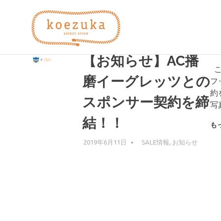
コ
koezuka
ン
テ
タグ:
応援
ン
え
み
ツ
【お知らせ】AC播
つ
へ
こ
け
づ
ス
磨イーグレッツとの
フ
る
キ
シ
約
スポンサー契約を締
ッ
か）
ア
写
プ
ワ
結！！
セ。
も
2019年6月11日
KZK
SALE情報
,
お知らせ