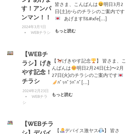
皆さま、こんばんは
明日3月2
す！アンパ
日(土)からのチラシのご案内です
ンマン！！
あげます‼&#xfe[…]
2024年3月1日
もっと読む
編集者
WEBチラシ
【WEBチ
【
げきやす記念
】 皆さま、こ
ラシ】げき
んばんは
明日2月24日(土)〜2月
やす記念！
27日(火)のチラシのご案内です
チラシ
ﾊﾟｯﾊﾟﾗﾊﾟﾊﾟ[…]
2024年2月23日
もっと読む
編集者
WEBチラ
シ
【WEBチラ
【
デバイス激ヤス
】 皆さ
シ】デバイ