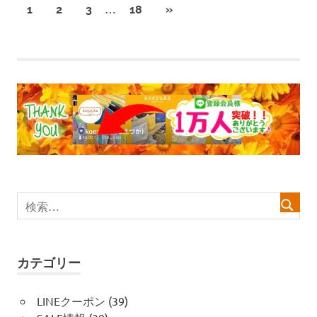
投
…
次
1
2
3
18
»
の
稿
記
事
の
ペ
ー
ジ
送
り
カテゴリー
LINEクーポン
(39)