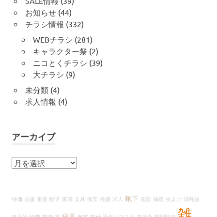
SALE情報
(39)
お知らせ
(44)
チラシ情報
(332)
WEBチラシ
(281)
キャラクター祭
(2)
ニコとくチラシ
(39)
大チラシ
(9)
未分類
(4)
求人情報
(4)
アーカイブ
ア
ー
カ
イ
靴下
特価
応援
重要
帽子
家電
文具
激安
播盛
求人
施設
抽選
虫よけ
消耗品
ブ
雑
寝具
鬼退治
除菌
寄贈
本
教室
寄付
手作りマスク
義援金
期間限定