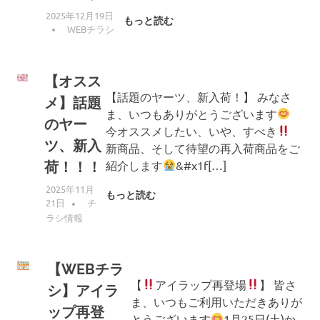
2025年12月19日
もっと読む
編集者
WEBチラシ
【オスス
【話題のヤーツ、新入荷！】 みなさ
メ】話題
ま、いつもありがとうございます
のヤー
今オススメしたい、いや、すべき
ツ、新入
新商品、そして待望の再入荷商品をご
紹介します
&#x1f[…]
荷！！！
2025年11月
もっと読む
21日
編集者
チ
ラシ情報
【WEBチラ
【
アイラップ再登場
】 皆さ
シ】アイラ
ま、いつもご利用いただきありが
ップ再登
とうございます
1月25日(土)か