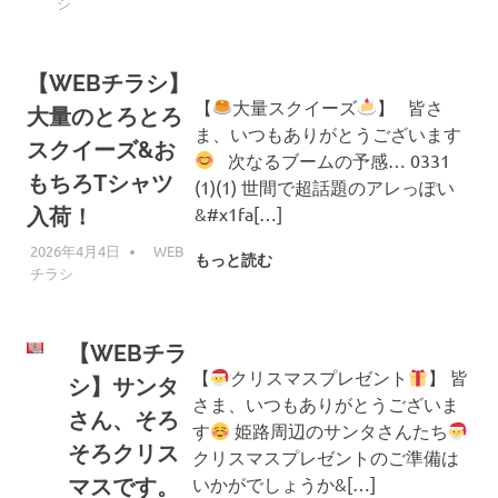
シ
【WEBチラシ】
【
大量スクイーズ
】 皆さ
大量のとろとろ
ま、いつもありがとうございます
スクイーズ&お
次なるブームの予感… 0331
もちろTシャツ
(1)(1) 世間で超話題のアレっぽい
&#x1fa[…]
入荷！
2026年4月4日
編集者
WEB
もっと読む
チラシ
【WEBチラ
【
クリスマスプレゼント
】 皆
シ】サンタ
さま、いつもありがとうございま
さん、そろ
す
姫路周辺のサンタさんたち
そろクリス
クリスマスプレゼントのご準備は
いかがでしょうか&[…]
マスです。