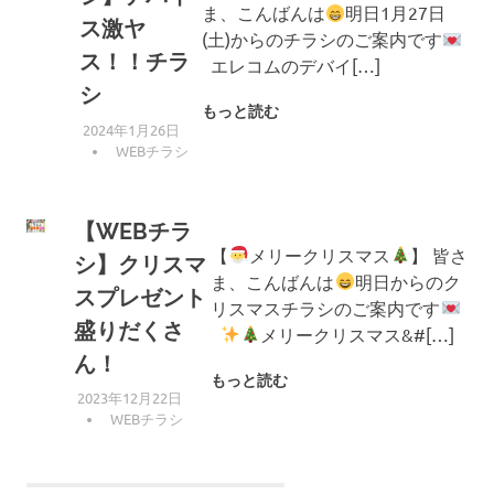
ま、こんばんは
明日1月27日
ス激ヤ
(土)からのチラシのご案内です
ス！！チラ
エレコムのデバイ[…]
シ
もっと読む
2024年1月26日
編集者
WEBチラシ
【WEBチラ
【
メリークリスマス
】 皆さ
シ】クリスマ
ま、こんばんは
明日からのク
スプレゼント
リスマスチラシのご案内です
盛りだくさ
メリークリスマス&#[…]
ん！
もっと読む
2023年12月22日
編集者
WEBチラシ