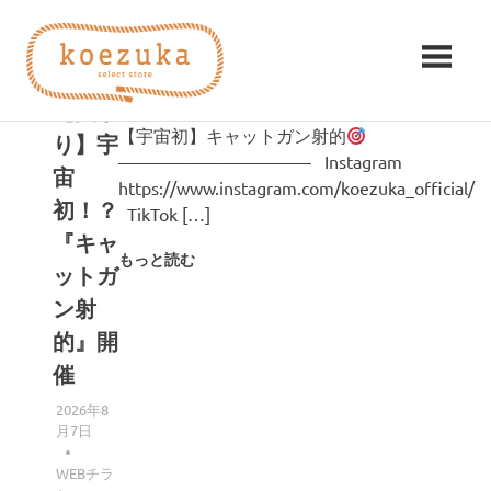
コ
koezuka（こ
ン
タグ:
キャラクター
テ
え
ン
【夏祭
み
ツ
【宇宙初】キャットガン射的
つ
づ
り】宇
へ
け
——————————— Instagram
ス
宙
る
https://www.instagram.com/koezuka_official/
か）
キ
シ
初！？
TikTok […]
ッ
ア
『キャ
プ
ワ
もっと読む
セ。
ットガ
ン射
的』開
催
2026年8
月7日
編集者
WEBチラ