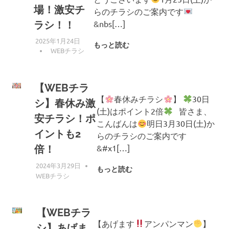
場！激安チ
らのチラシのご案内です
&nbs[…]
ラシ！！
2025年1月24日
もっと読む
編集者
WEBチラシ
【WEBチラ
【
春休みチラシ
】
30日
シ】春休み激
(土)はポイント2倍
皆さま、
安チラシ！ポ
こんばんは
明日3月30日(土)か
イントも2
らのチラシのご案内です
&#x1[…]
倍！
2024年3月29日
編集者
もっと読む
WEBチラシ
【WEBチラ
【あげます
アンパンマン
】
シ】あげま