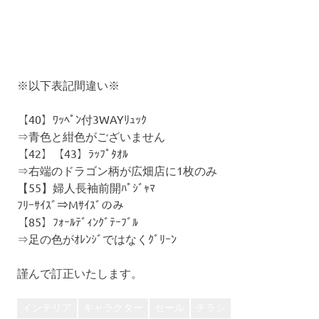
※以下表記間違い※
【40】ﾜｯﾍﾟﾝ付3WAYﾘｭｯｸ
⇒青色と紺色がございません
【42】【43】ﾗｯﾌﾟﾀｵﾙ
⇒右端のドラゴン柄が広畑店に1枚のみ
【55】婦人長袖前開ﾊﾟｼﾞｬﾏ
ﾌﾘｰｻｲｽﾞ⇒Mｻｲｽﾞのみ
【85】ﾌｫｰﾙﾃﾞｨﾝｸﾞﾃｰﾌﾞﾙ
⇒足の色がｵﾚﾝｼﾞではなくｸﾞﾘｰﾝ
謹んで訂正いたします。
インテリア
キャラクター
セール
チラシ