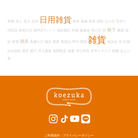
ー
カ
イ
日用雑貨
寄贈
求人
花火
文具
教室
鬼滅
美容
掃除
父の日
手作り
ブ
靴下
消耗品
敬老の日
播州弁Tシャツ
福祉施設
特価
義援金
母の日
雨
播盛
福
雑貨
寝具
祉
家電
鬼滅の刃
施設
重要
鬼退治
寄付
懸賞
座談会
本
応援
社会福祉
激安
帽子
求人募集
期間限定
抽選
淳心学院
手作りマスク
除菌
虫よけ
春
ご利用規約・プライバシーポリシー