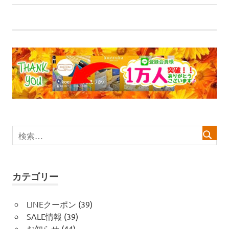
の
稿
記
事:
ナ
ビ
ゲ
ー
シ
ョ
ン
カテゴリー
LINEクーポン
(39)
SALE情報
(39)
お知らせ
(44)