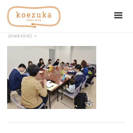
コ
koezuka（こ
ン
BF619178-0EC3-44D7-97DD-
テ
え
8CA609F70ADB
ン
み
ツ
2018年4月4日
KZK
つ
づ
へ
け
ス
る
か）
キ
シ
ッ
ア
プ
ワ
セ。
前
投
【お知らせ】子育てママさん座談会を開催しました！