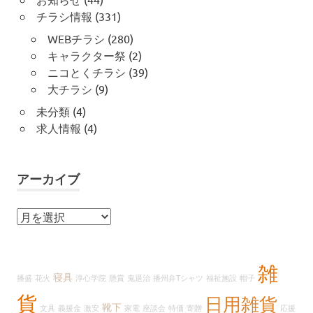
チラシ情報
(331)
WEBチラシ
(280)
キャラクター祭
(2)
ニコとくチラシ
(39)
大チラシ
(9)
未分類
(4)
求人情報
(4)
アーカイブ
ア
ー
カ
イ
雑
寝具
播盛
花火
淳心学院
懸賞
鬼退治
播州弁Tシャツ
福祉施設
帽子
ブ
貨
日用雑貨
靴下
文具
義援金
激安
家電
座談会
特価
寄贈
応援