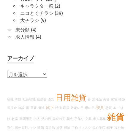
キャラクター祭
(2)
ニコとくチラシ
(39)
大チラシ
(9)
未分類
(4)
求人情報
(4)
アーカイブ
ア
ー
カ
イ
日用雑貨
福祉
寄贈
社会福祉
座談会
激安
春
消耗品
美容
家電
播盛
ブ
靴下
寝具
義援金
施設
雨
重要
鬼滅
特価
応援
敬老の日
母の日
懸賞
本
虫よ
雑貨
け
教室
期間限定
求人
父の日
鬼滅の刃
花火
手作り
文具
求人募集
寄付
播州弁Tシャツ
除菌
鬼退治
抽選
掃除
手作りマスク
淳心学院
帽子
福祉施