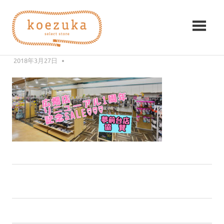
コ
koezuka（こ
ン
2BCB603C-B9F3-48B3-84F0-
テ
え
CE494055EB56
ン
み
ツ
2018年3月27日
KZK
つ
づ
へ
け
ス
る
か）
キ
シ
ッ
ア
プ
ワ
セ。
前
投
【ニコとくチラシ】広畑店リニューアル1周年記念
の
SALE☆
稿
記
事:
ナ