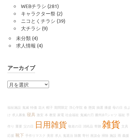
WEBチラシ
(281)
キャラクター祭
(2)
ニコとくチラシ
(39)
大チラシ
(9)
未分類
(4)
求人情報
(4)
アーカイブ
ア
ー
カ
イ
福祉施設
鬼滅
特価
花火
帽子
期間限定
淳心学院
春
懸賞
抽選
播盛
母の日
虫よ
ブ
寝具
け
求人募集
激安
本
教室
家電
社会福祉
鬼滅の刃
播州弁Tシャツ
福祉
手
雑貨
日用雑貨
作り
重要
父の日
敬老の日
消耗品
寄贈
文具
靴下
応援
手作りマスク
美容
求人
鬼退治
除菌
寄付
座談会
掃除
施設
雨
義援