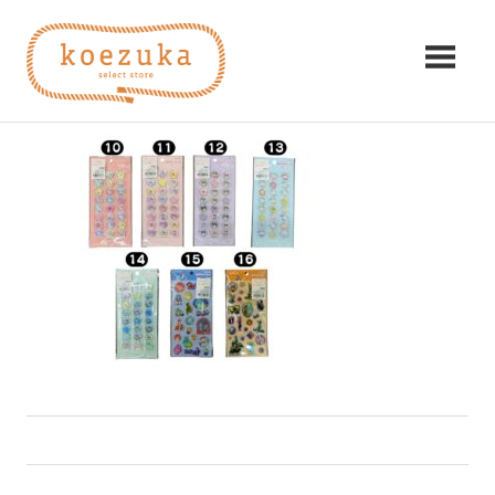
コ
koezuka（こ
ン
2
テ
え
ン
2026年2月4日
編集者
み
ツ
つ
づ
へ
け
ス
る
か）
キ
シ
ッ
ア
プ
ワ
セ。
前
投
【LINEクーポン】人気シールプレゼント！第3弾
の
稿
記