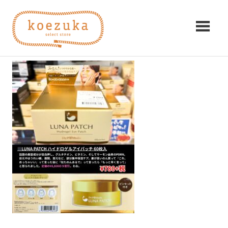
コ
koezuka（こ
ン
10
テ
え
ン
2025年12月24日
編集者
み
ツ
つ
づ
へ
け
ス
る
か）
キ
シ
ッ
ア
プ
ワ
セ。