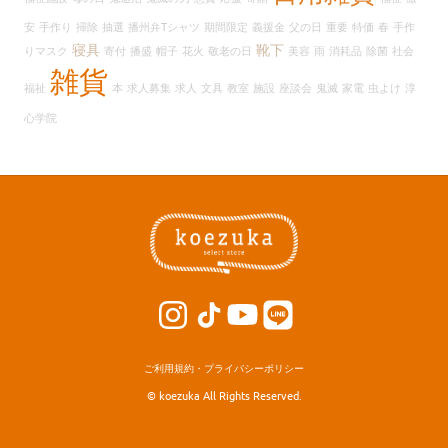
ブ
安
手作り
掃除
抽選
播州弁Tシャツ
期間限定
義援金
父の日
重要
特価
春
手作
寝具
靴下
りマスク
寄付
播盛
帽子
花火
敬老の日
美容
雨
消耗品
除菌
社会
雑貨
福祉
本
求人募集
求人
文具
教室
施設
座談会
鬼滅
家電
虫よけ
淳
心学院
ご利用規約・プライバシーポリシー
© koezuka All Rights Reserved.