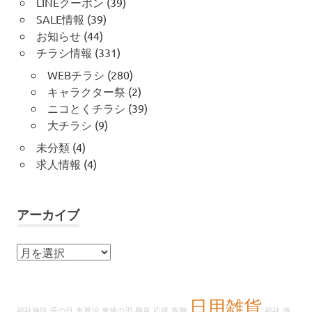
LINEクーポン
(39)
SALE情報
(39)
お知らせ
(44)
チラシ情報
(331)
WEBチラシ
(280)
キャラクター祭
(2)
ニコとくチラシ
(39)
大チラシ
(9)
未分類
(4)
求人情報
(4)
アーカイブ
ア
ー
カ
イ
日用雑貨
福祉施設
母の日
鬼退治
鬼滅の刃
懸賞
応援
寄贈
福祉
激