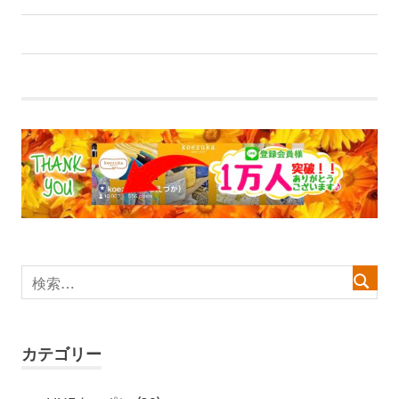
前
投
【WEBチラシ】2025年、ありがとう！！
の
稿
記
事:
ナ
ビ
ゲ
ー
シ
ョ
ン
カテゴリー