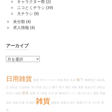
キャラクター祭
(2)
ニコとくチラシ
(39)
大チラシ
(9)
未分類
(4)
求人情報
(4)
アーカイブ
ア
ー
カ
イ
日用雑貨
靴下
播盛
手作りマスク
特価
教室
美容
期間限定
福祉施
ブ
設
座談会
社会福祉
淳心学院
虫よけ
帽子
寄付
激安
掃除
重要
敬老の日
消耗品
寝具
手作り
抽選
除菌
求人募集
文具
春
播州弁Tシャツ
母の日
求人
懸賞
寄贈
雑貨
福祉
鬼滅
応援
雨
施設
義援金
鬼退治
花火
鬼滅の刃
本
父の日
家
電