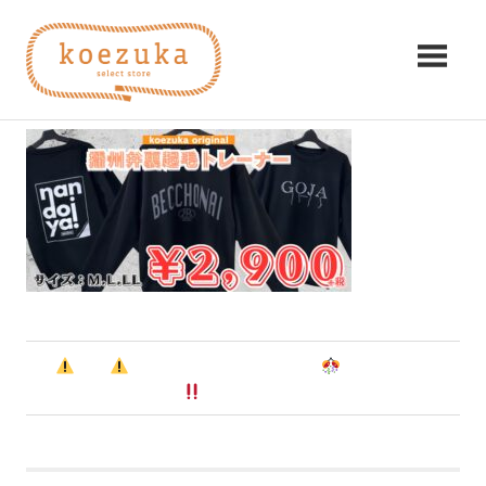
コ
koezuka（こ
ン
1
テ
え
ン
2025年11月12日
編集者
み
ツ
つ
づ
へ
け
ス
る
か）
キ
シ
ッ
ア
プ
ワ
セ。
前
投
【
重要
】広畑店ついにオープン
冬の播州弁ト
の
レーナーも販売開始
稿
記
事:
ナ