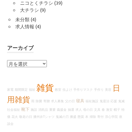
ニコとくチラシ
(39)
大チラシ
(9)
未分類
(4)
求人情報
(4)
アーカイブ
ア
ー
カ
イ
雑貨
日
家電
期間限定
福祉
教室
虫よけ
手作りマスク
手作り
美容
ブ
用雑貨
寝具
雨
除菌
寄贈
求人募集
父の日
福祉施設
鬼退治
応援
鬼滅
靴下
社会福祉
施設
消耗品
重要
義援金
抽選
求人
母の日
文具
春
激安
帽子
特
価
花火
敬老の日
播州弁Tシャツ
鬼滅の刃
播盛
懸賞
本
掃除
寄付
淳心学院
座
談会