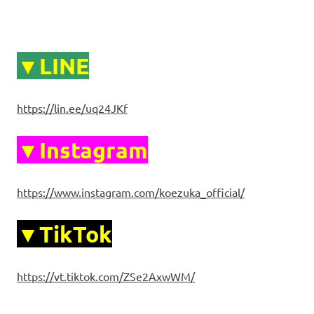
▼LINE
https://lin.ee/uq24JKf
▼Instagram
https://www.instagram.com/koezuka_official/
▼TikTok
https://vt.tiktok.com/ZSe2AxwWM/