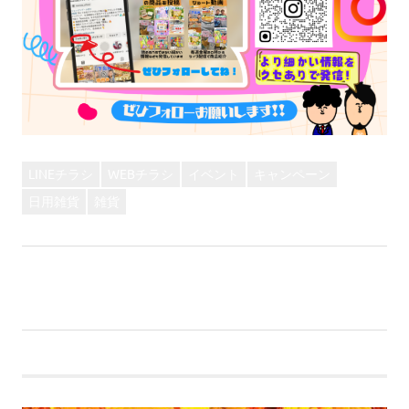
LINEチラシ
WEBチラシ
イベント
キャンペーン
日用雑貨
雑貨
前
投
【LINEクーポン】おいしいミルクプロテイン♪
次
の
【イベント】職業体験-ヅッカニア-開催『一緒にPOPを
稿
の
記
描こう！』
記
事:
ナ
事:
ビ