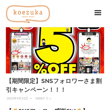
コ
koezuka（こ
ン
テ
え
ン
み
ツ
つ
づ
へ
け
ス
る
か）
キ
シ
ッ
ア
プ
ワ
セ。
【期間限定】SNSフォロワーさま割
引キャンペーン！！！
2025年4月25日
編集者
WEBチラシ