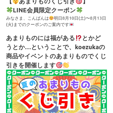
【
あまりものくじ引き
】
LINE会員限定クーポン
みなさま、こんばんは
明日8月10日(土)〜8月13日
(火)までのクーポンのご案内です
あまりものには福がある
とかど
うとか…ということで、koezukaの
商品やイベントのあまりものでくじ
引きを開催します