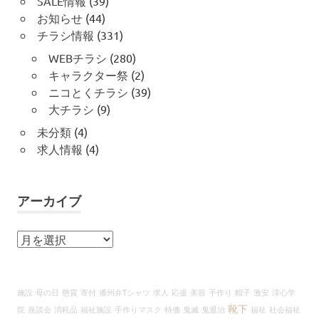
SALE情報
(39)
お知らせ
(44)
チラシ情報
(331)
WEBチラシ
(280)
キャラクター祭
(2)
ニコとくチラシ
(39)
大チラシ
(9)
未分類
(4)
求人情報
(4)
アーカイブ
ア
ー
カ
イ
施設
母の日
懸賞
寄付
播州弁Tシャツ
求人
応援
美容
手作り
帽子
激安
淳心学
ブ
靴下
院
座談会
消耗品
福祉施設
手作りマスク
特価
鬼滅
鬼退治
福祉
社会福祉