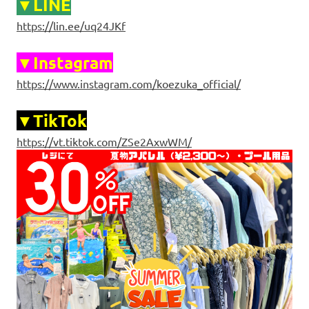
▼LINE
https://lin.ee/uq24JKf
▼Instagram
https://www.instagram.com/koezuka_official/
▼TikTok
https://vt.tiktok.com/ZSe2AxwWM/