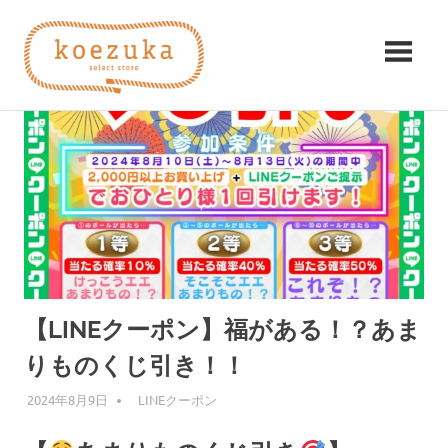
コ
koezuka（こ
ン
テ
え
ン
み
ツ
つ
づ
へ
け
ス
る
か）
キ
シ
ッ
ア
プ
ワ
セ。
【LINEクーポン】福がある！？あま
りものくじ引き！！
2024年8月9日
編集者
LINEクーポン