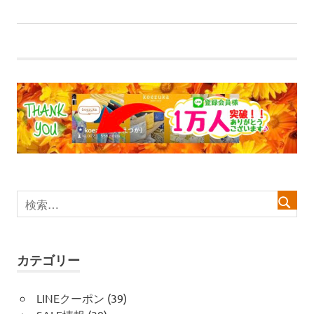
稿
の
記
ト！
記
事:
ナ
事:
ビ
ゲ
ー
シ
ョ
ン
カテゴリー
LINEクーポン
(39)