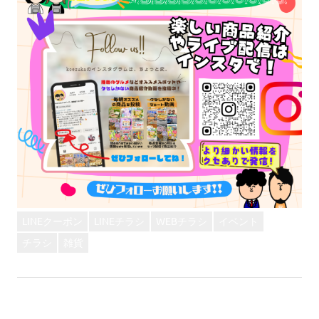
LINEクーポン
LINEチラシ
WEBチラシ
イベント
チラシ
雑貨
前
投
【LINEクーポン】そうめんorうどんプレゼント！
次
の
【LINEクーポン】『フエラムネアソート』プレゼン