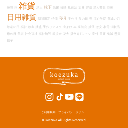
イ
雑貨
靴下
施設
雨
求人
除菌
掃除
鬼退治
文具
寄贈
求人募集
応援
ブ
日用雑貨
寝具
期間限定
特価
手作り
父の日
春
淳心学院
鬼滅の刃
敬老の日
福祉
教室
播盛
手作りマスク
虫よけ
本
座談会
抽選
激安
家電
消耗品
母の日
美容
社会福祉
福祉施設
義援金
花火
播州弁Tシャツ
寄付
重要
鬼滅
懸賞
帽子
ご利用規約・プライバシーポリシー
© koezuka All Rights Reserved.