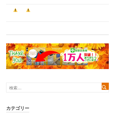
前
投
【
重要
】『店舗アプリ終了』につきLINEに戻り
の
ます
稿
記
事:
ナ
ビ
ゲ
ー
シ
ョ
ン
カテゴリー