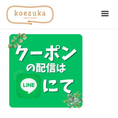
コ
koezuka（こ
ン
1
テ
え
ン
2024年4月11日
編集者
み
ツ
つ
づ
へ
け
ス
る
か）
キ
シ
ッ
ア
プ
ワ
セ。