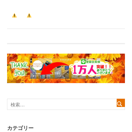
前
投
【大特価】定価税込¥18,480の高機能空気清浄機が激
の
安！
稿
次
記
【
重要
】『店舗アプリ終了』につきLINEに戻りま
の
事:
す
ナ
記
事:
ビ
ゲ
ー
シ
ョ
ン
カテゴリー