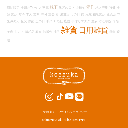
イ
靴下
寝具
期間限定
播州弁Tシャツ
家電
敬老の日
社会福祉
求人募集
特価
播
ブ
盛
施設
帽子
求人
文具
寄付
重要
春
鬼退治
母の日
雨
鬼滅
福祉施設
座談会
本
鬼滅の刃
花火
除菌
父の日
手作り
福祉
応援
手作りマスク
激安
淳心学院
掃除
雑貨
日用雑貨
美容
虫よけ
消耗品
教室
義援金
抽選
懸賞
寄
贈
ご利用規約・プライバシーポリシー
© koezuka All Rights Reserved.