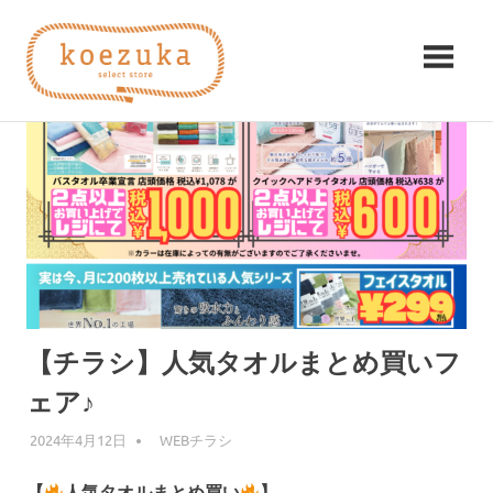
コ
koezuka（こ
ン
テ
え
ン
み
ツ
つ
づ
へ
け
ス
る
か）
キ
シ
ッ
ア
プ
ワ
セ。
【チラシ】人気タオルまとめ買いフ
ェア♪
2024年4月12日
編集者
WEBチラシ
【
人気タオルまとめ買い
】