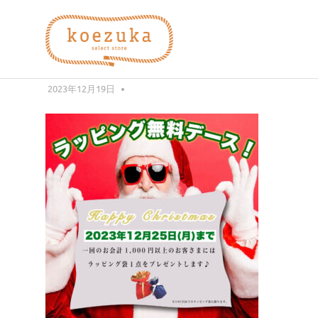
コ
koezuka
ン
テ
phonto 9
ン
え
み
ツ
つ
2023年12月19日
編集者
へ
け
づ
ス
る
キ
シ
ッ
か）
ア
プ
ワ
セ。