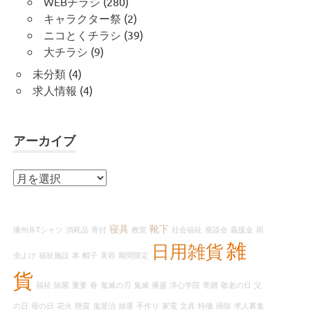
WEBチラシ
(280)
キャラクター祭
(2)
ニコとくチラシ
(39)
大チラシ
(9)
未分類
(4)
求人情報
(4)
アーカイブ
ア
ー
カ
イ
寝具
靴下
播州弁Tシャツ
消耗品
寄付
教室
社会福祉
座談会
義援金
雨
ブ
雑
日用雑貨
虫よけ
福祉施設
本
帽子
美容
期間限定
貨
福祉
除菌
重要
春
鬼滅の刃
鬼滅
播盛
淳心学院
寄贈
敬老の日
父
の日
母の日
花火
懸賞
鬼退治
抽選
手作り
家電
文具
特価
掃除
求人募集