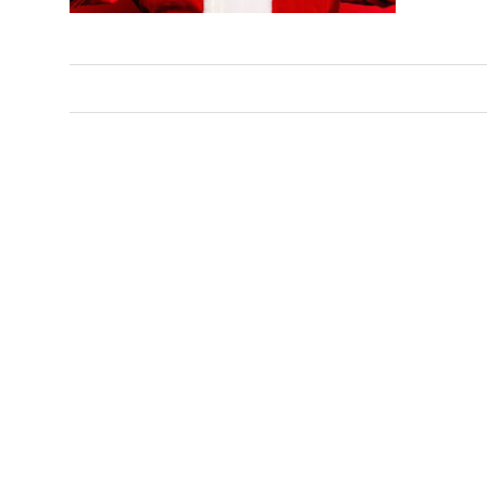
前
投
【WEBチラシ】クリスマスプレゼント盛りだくさん
の
稿
記
事:
ナ
ビ
ゲ
ー
シ
ョ
ン