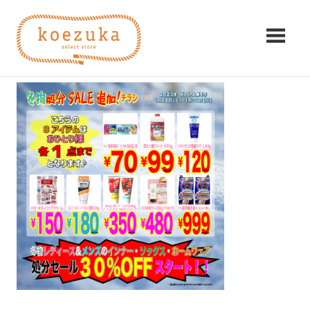
コ
koezuka（こ
ン
KOSPA4
テ
え
ン
2023年1月25日
編集者
み
ツ
つ
づ
へ
け
ス
る
か）
キ
シ
ッ
ア
プ
ワ
セ。