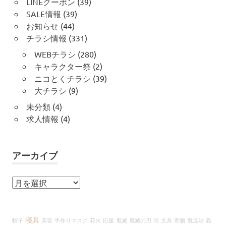
LINEクーポン
(39)
SALE情報
(39)
お知らせ
(44)
チラシ情報
(331)
WEBチラシ
(280)
キャラクター祭
(2)
ニコとくチラシ
(39)
大チラシ
(9)
未分類
(4)
求人情報
(4)
アーカイブ
ア
ー
カ
イ
寝具
帽子
美容
手作りマスク
花火
応援
鬼滅
鬼滅の刃
雨
文具
寄贈
鬼退治
義