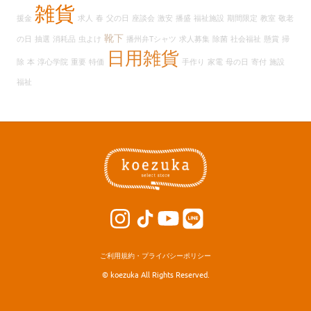
ブ
雑貨
援金
求人
春
父の日
座談会
激安
播盛
福祉施設
期間限定
教室
敬老
靴下
の日
抽選
消耗品
虫よけ
播州弁Tシャツ
求人募集
除菌
社会福祉
懸賞
掃
日用雑貨
除
本
淳心学院
重要
特価
手作り
家電
母の日
寄付
施設
福祉
ご利用規約・プライバシーポリシー
© koezuka All Rights Reserved.