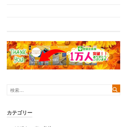
前
投
【WEBチラシ】冬物セールどどんと追加！！！
の
稿
記
事:
ナ
ビ
ゲ
ー
シ
ョ
ン
カテゴリー