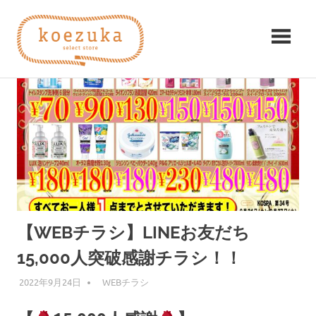
コ
koezuka（こ
ン
テ
え
ン
み
ツ
つ
づ
へ
け
ス
る
か）
キ
シ
ッ
ア
プ
ワ
セ。
【WEBチラシ】LINEお友だち
15,000人突破感謝チラシ！！
2022年9月24日
編集者
WEBチラシ