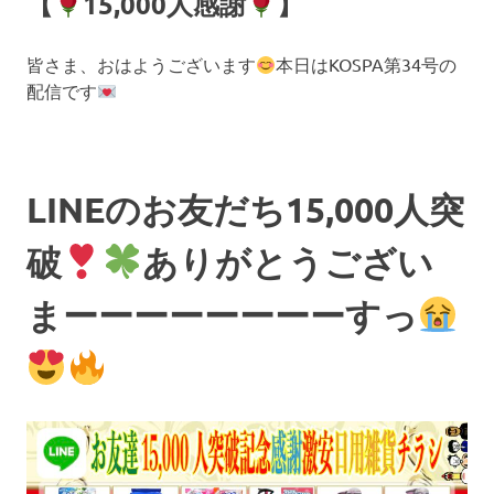
【
15,000人感謝
】
皆さま、おはようございます
本日はKOSPA第34号の
配信です
LINEのお友だち15,000人突
破
ありがとうござい
まーーーーーーーーすっ