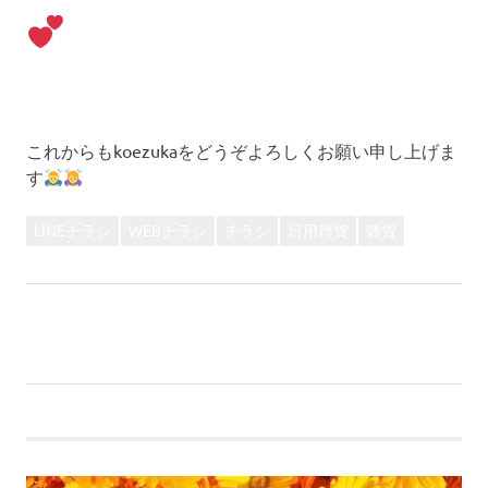
これからもkoezukaをどうぞよろしくお願い申し上げま
す
LINEチラシ
WEBチラシ
チラシ
日用雑貨
雑貨
前
投
【WEBチラシ】敬老の日企画！播磨のマチ満足度アン
の
ケート♪
稿
記
次
【WEBチラシ】ガードハロー、バイバイ。
事:
の
ナ
記
事:
ビ