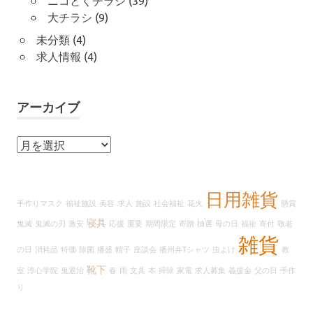
大チラシ
(9)
未分類
(4)
求人情報
(4)
アーカイブ
ア
ー
カ
イ
日用雑貨
手作りマスク
福祉施設
美容
求人
施設
社会福祉
花火
懸賞
ブ
寝具
鬼滅
鬼滅の刃
激安
応援
重要
期間限定
寄贈
抽選
母の日
福祉
寄付
敬老
雑貨
の日
消耗品
特価
除菌
播盛
帽子
座談会
播州弁Tシャツ
虫よけ
教
靴下
室
淳心学院
鬼退治
春
雨
文具
本
掃除
家電
求人募集
義援金
父の日
手作
り