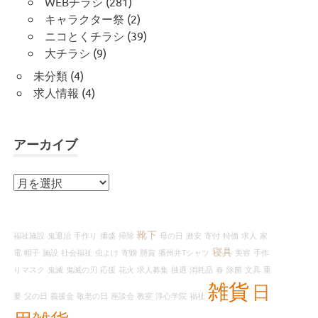
WEBチラシ
(281)
キャラクター祭
(2)
ニコとくチラシ
(39)
大チラシ
(9)
未分類
(4)
求人情報
(4)
アーカイブ
ア
ー
カ
イ
靴下
福祉施設
鬼退治
手作り
播盛
掃除
母の日
激安
寄付
特価
求人
家
ブ
寝具
電
帽子
施設
社会福祉
虫よけ
寄贈
懸賞
播州弁Tシャツ
美容
手作
りマスク
鬼滅
鬼滅の刃
応援
花火
求人募集
抽選
消耗品
春
除菌
文具
重
雑貨
日
要
父の日
義援金
敬老の日
座談会
教室
淳心学院
福祉