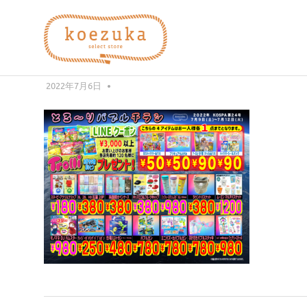
コ
koezuka
ン
テ
KOSPA24
ン
え
み
ツ
つ
2022年7月6日
編集者
へ
け
づ
ス
る
キ
シ
ッ
か）
ア
プ
ワ
セ。