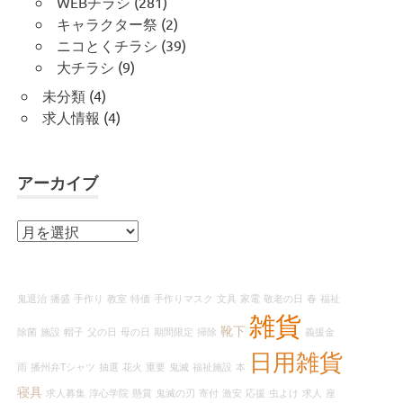
WEBチラシ
(281)
キャラクター祭
(2)
ニコとくチラシ
(39)
大チラシ
(9)
未分類
(4)
求人情報
(4)
アーカイブ
ア
ー
カ
イ
鬼退治
播盛
手作り
教室
特価
手作りマスク
文具
家電
敬老の日
春
福祉
ブ
雑貨
靴下
除菌
施設
帽子
父の日
母の日
期間限定
掃除
義援金
日用雑貨
雨
播州弁Tシャツ
抽選
花火
重要
鬼滅
福祉施設
本
寝具
求人募集
淳心学院
懸賞
鬼滅の刃
寄付
激安
応援
虫よけ
求人
座