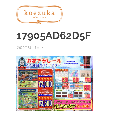
コ
koezuka
ン
テ
61A2FD59-D4EA-49
ン
え
み
ツ
つ
17905AD62D5F
へ
け
づ
ス
る
キ
2020年8月17日
編集者
シ
ッ
か）
ア
プ
ワ
セ。