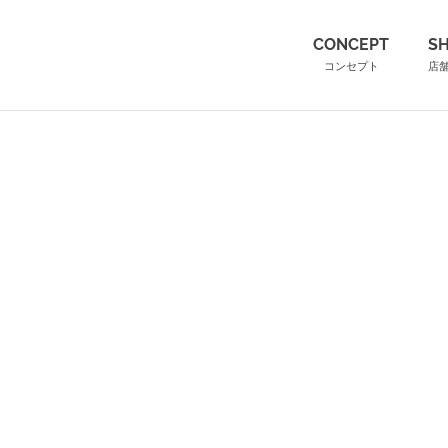
（こ
CONCEPT
S
04-8442-
コンセプト
店