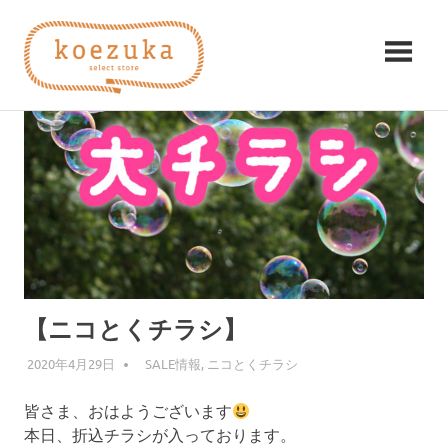
コ
koezuka（こ
ン
テ
え
ン
み
ツ
つ
づ
へ
け
ス
る
か）
キ
シ
ッ
ア
プ
ワ
セ。
【ニコとくチラシ】
2020年4月29日
編集者
SALE情報
,
ニコとくチラシ
皆さま、おはようございます
本日、折込チラシが入っております。