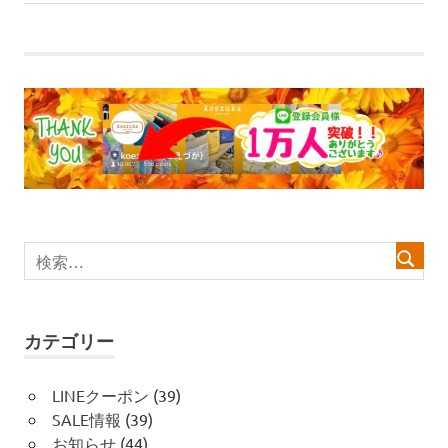
ナ
記
事:
ビ
ゲ
ー
シ
ョ
ン
カテゴリー
LINEクーポン
(39)
SALE情報
(39)
お知らせ
(44)