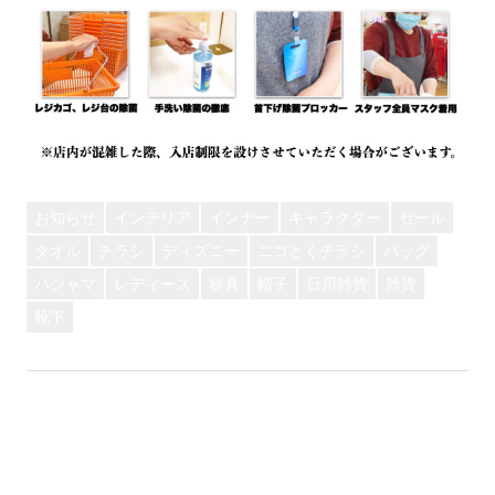
お知らせ
インテリア
インナー
キャラクター
セール
タオル
チラシ
ディズニー
ニコとくチラシ
バッグ
パジャマ
レディース
寝具
帽子
日用雑貨
雑貨
靴下
前
投
【LINE】マスクをLINEの抽選にて販売させていただき
の
ます。
稿
次
記
【お知らせ】『手作りマスク王決定戦』！！！《応募
の
事:
編》