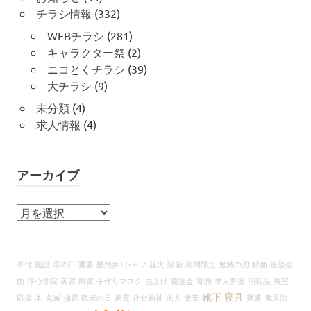
チラシ情報
(332)
WEBチラシ
(281)
キャラクター祭
(2)
ニコとくチラシ
(39)
大チラシ
(9)
未分類
(4)
求人情報
(4)
アーカイブ
ア
ー
カ
イ
寄付
施設
母の日
重要
播州弁Tシャツ
花火
除菌
期間限定
鬼滅の刃
特価
座談会
ブ
雨
淳心学院
美容
懸賞
手作りマスク
虫よけ
義援金
寄贈
求人募集
消耗品
教室
靴下
寝具
応援
本
鬼滅
抽選
敬老の日
家電
社会福祉
求人
激安
播盛
鬼退治