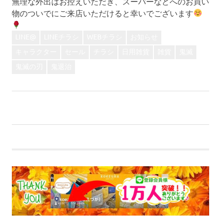
無理な外出はお控えいただき、スーパーなどへのお買い
物のついでにご来店いただけると幸いでございます
LINE@
LINEチラシ
WEBチラシ
お知らせ
キャラクター
セール
チラシ
日用雑貨
雑貨
鬼滅
鬼滅の刃
鬼退治
前
投
【イベント】《夢前台店》ハンドメイドフェア！！
の
次
【お知らせ】緊急事態宣言の発令を受けて
稿
記
の
事:
記
ナ
事:
ビ
ゲ
ー