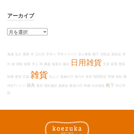
アーカイブ
ア
ー
カ
イ
鬼滅
花火
重要
本
父の日
手作り
手作りマスク
求人募集
帽子
消耗品
座談会
寄
ブ
日用雑貨
付
春
掃除
抽選
求人
雨
播盛
鬼退治
施設
文具
家電
懸賞
雑貨
除菌
教室
応援
虫よけ
鬼滅の刃
母の日
美容
期間限定
寄贈
福祉
播
寝具
靴下
州弁Tシャツ
激安
福祉施設
義援金
敬老の日
特価
社会福祉
淳心学
院