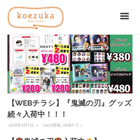
コ
koezuka（こ
ン
テ
え
ン
み
ツ
つ
づ
へ
け
ス
る
か）
キ
シ
ッ
ア
プ
ワ
セ。
【WEBチラシ】『鬼滅の刃』グッズ
続々入荷中！！！
2020年4月1日
編集者
SALE情報
,
WEBチラシ