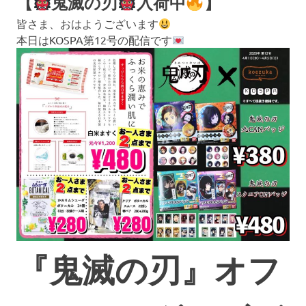
【
鬼滅の刃
入荷中
】
皆さま、おはようございます
本日はKOSPA第12号の配信です
『鬼滅の刃』オフ