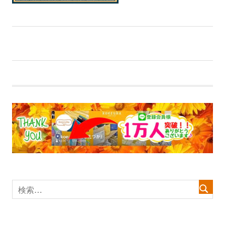
前
投
【イベント】『夢前台店の売れるスペース“無料”で貸
の
します』全日程確定！
稿
記
事:
ナ
ビ
ゲ
ー
シ
ョ
ン