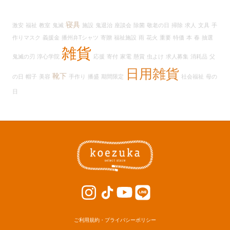
カ
イ
寝具
激安
福祉
教室
鬼滅
施設
鬼退治
座談会
除菌
敬老の日
掃除
求人
文具
手
ブ
作りマスク
義援金
播州弁Tシャツ
寄贈
福祉施設
雨
花火
重要
特価
本
春
抽選
雑貨
鬼滅の刃
淳心学院
応援
寄付
家電
懸賞
虫よけ
求人募集
消耗品
父
日用雑貨
靴下
の日
帽子
美容
手作り
播盛
期間限定
社会福祉
母の
日
ご利用規約・プライバシーポリシー