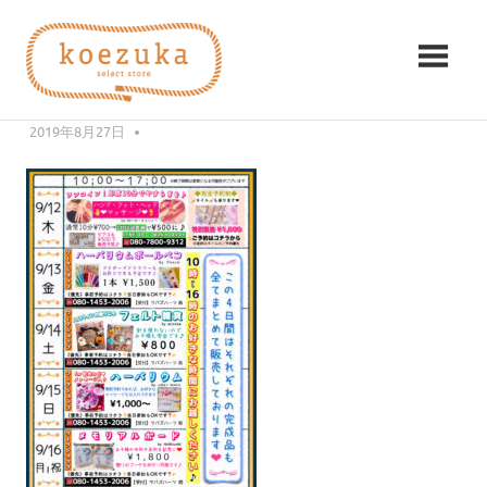
コ
koezuka（こ
ン
2E82EC8E-F725-41F4-AEFB-
テ
え
7087F8AF92BC
ン
み
ツ
2019年8月27日
KZK
つ
づ
へ
け
ス
る
か）
キ
シ
ッ
ア
プ
ワ
セ。