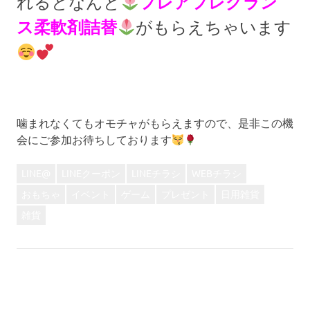
フレアフレグラン
れるとなんと
ス柔軟剤詰替
がもらえちゃいます
噛まれなくてもオモチャがもらえますので、是非この機
会にご参加お待ちしております
LINE@
LINEクーポン
LINEチラシ
WEBチラシ
おもちゃ
イベント
ゲーム
プレゼント
日用雑貨
雑貨
前
投
【大チラシ】激安打ち上げ！この夏最後の大チラシ！
次
の
【WEBチラシ】おトクをギュッと詰め込んだミニチラ
稿
の
記
シ！！