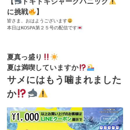
【
ドキドキシャークパニック
に挑戦
】
皆さま、おはようございます
本日はKOSPA第２５号の配信です
夏真っ盛り
夏は満喫していますか
サメにはもう噛まれました
か