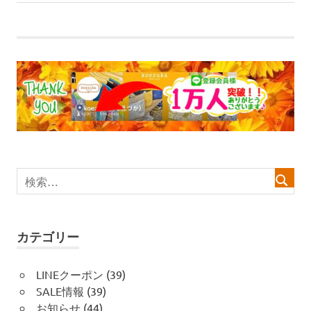
記
事:
ナ
事:
ビ
ゲ
ー
シ
ョ
ン
カテゴリー
LINEクーポン
(39)
SALE情報
(39)
お知らせ
(44)