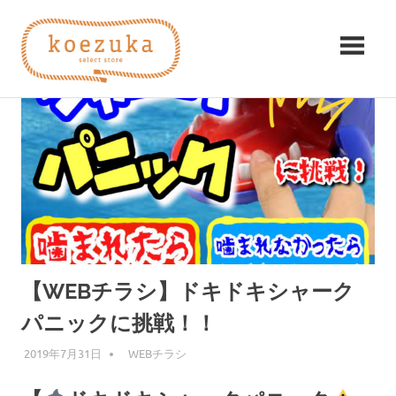
コ
koezuka（こ
ン
テ
え
ン
み
ツ
つ
づ
へ
け
ス
る
か）
キ
シ
ッ
ア
プ
ワ
セ。
【WEBチラシ】ドキドキシャーク
パニックに挑戦！！
2019年7月31日
KZK
WEBチラシ