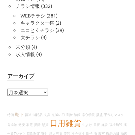
チラシ情報
(332)
WEBチラシ
(281)
キャラクター祭
(2)
ニコとくチラシ
(39)
大チラシ
(9)
未分類
(4)
求人情報
(4)
アーカイブ
ア
ー
カ
イ
靴下
特価
福祉
消耗品
文具
鬼滅の刃
寄贈
除菌
淳心学院
播盛
手作りマスク
ブ
日用雑貨
鬼退治
激安
家電
掃除
懸賞
虫よけ
重要
施設
福祉施設
播
州弁Tシャツ
期間限定
寄付
求人募集
美容
社会福祉
帽子
雨
教室
敬老の日
抽選