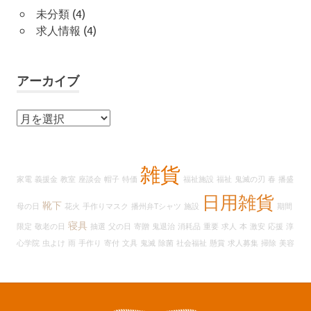
未分類
(4)
求人情報
(4)
アーカイブ
ア
ー
カ
イ
雑貨
家電
義援金
教室
座談会
帽子
特価
福祉施設
福祉
鬼滅の刃
春
播盛
ブ
日用雑貨
靴下
母の日
花火
手作りマスク
播州弁Tシャツ
施設
期間
寝具
限定
敬老の日
抽選
父の日
寄贈
鬼退治
消耗品
重要
求人
本
激安
応援
淳
心学院
虫よけ
雨
手作り
寄付
文具
鬼滅
除菌
社会福祉
懸賞
求人募集
掃除
美容