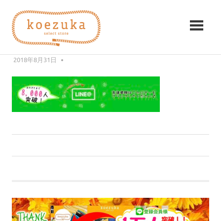
コ
koezuka（こ
ン
4F430AEE-579A-447E-AC74-
テ
え
483544671BD9
ン
み
ツ
2018年8月31日
KZK
つ
づ
へ
け
ス
る
か）
キ
シ
ッ
ア
プ
ワ
セ。
前
投
4F430AEE-579A-447E-AC74-483544671BD9
の
稿
記
事:
ナ
ビ