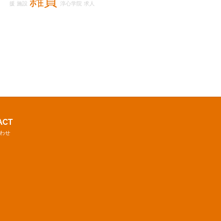
援
施設
淳心学院
求人
ACT
わせ