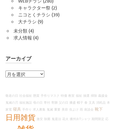
WEBチラシ
(280)
キャラクター祭
(2)
ニコとくチラシ
(39)
大チラシ
(9)
未分類
(4)
求人情報
(4)
アーカイブ
ア
ー
カ
イ
敬老の日
社会福祉
懸賞
手作りマスク
特価
教室
福祉
抽選
掃除
義援金
ブ
鬼滅の刃
福祉施設
母の日
寄付
寄贈
父の日
播盛
帽子
春
文具
消耗品
本
寝具
靴下
家電
手作り
求人募集
鬼滅
重要
美容
虫よけ
雨
座談会
日用雑貨
激安
除菌
鬼退治
花火
播州弁Tシャツ
期間限定
応
雑貨