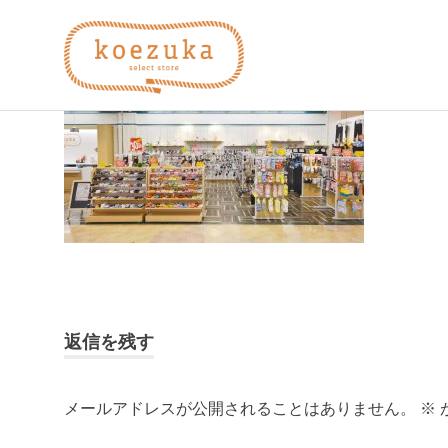
コ
koezuka
ン
テ
ン
え
み
ツ
つ
へ
け
づ
ス
る
キ
シ
ッ
か）
ア
プ
ワ
セ。
返信を残す
メールアドレスが公開されることはありません。
※