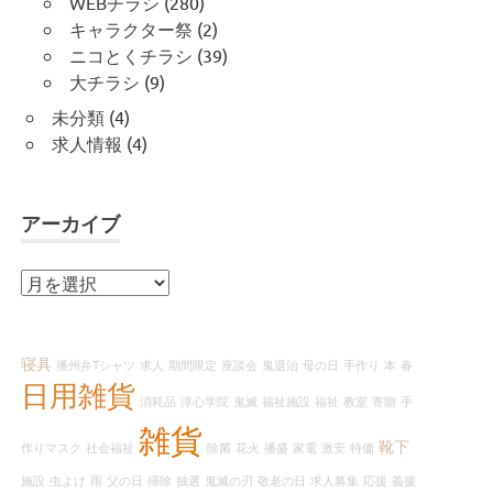
WEBチラシ
(280)
キャラクター祭
(2)
ニコとくチラシ
(39)
大チラシ
(9)
未分類
(4)
求人情報
(4)
アーカイブ
ア
ー
カ
イ
寝具
播州弁Tシャツ
求人
期間限定
座談会
鬼退治
母の日
手作り
本
春
ブ
日用雑貨
消耗品
淳心学院
鬼滅
福祉施設
福祉
教室
寄贈
手
雑貨
靴下
作りマスク
社会福祉
除菌
花火
播盛
家電
激安
特価
施設
虫よけ
雨
父の日
掃除
抽選
鬼滅の刃
敬老の日
求人募集
応援
義援