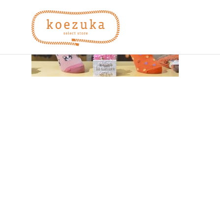
コ
koezuka
ン
テ
ン
え
み
ツ
つ
へ
け
づ
ス
る
キ
シ
ッ
か）
ア
プ
ワ
セ。