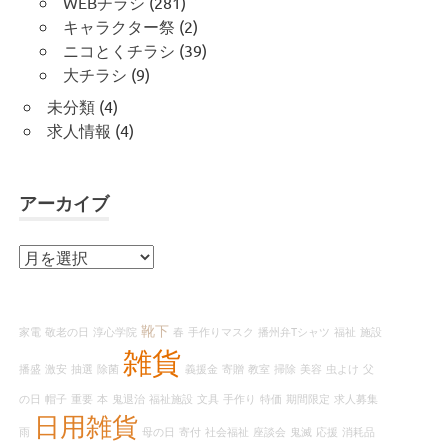
WEBチラシ
(281)
キャラクター祭
(2)
ニコとくチラシ
(39)
大チラシ
(9)
未分類
(4)
求人情報
(4)
アーカイブ
ア
ー
カ
イ
靴下
家電
敬老の日
淳心学院
春
手作りマスク
播州弁Tシャツ
福祉
施設
ブ
雑貨
播盛
激安
抽選
除菌
義援金
寄贈
教室
掃除
美容
虫よけ
父
の日
帽子
重要
本
鬼退治
福祉施設
文具
手作り
特価
期間限定
求人募集
日用雑貨
雨
母の日
寄付
社会福祉
座談会
鬼滅
応援
消耗品