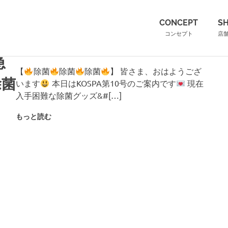
（こ
CONCEPT
S
コンセプト
店
急
【
除菌
除菌
除菌
】 皆さま、おはようござ
除菌
います
本日はKOSPA第10号のご案内です
現在
入手困難な除菌グッズ&#[…]
もっと読む