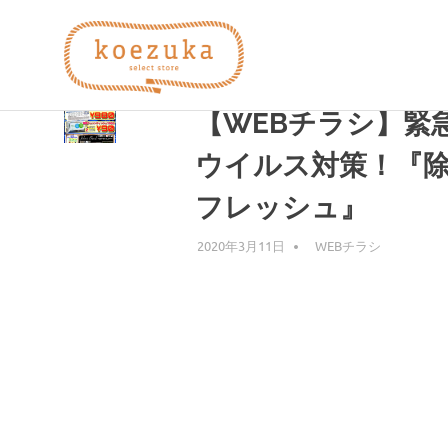
コ
koezuka
ン
テ
タグ:
除菌
ン
え
み
ツ
【WEBチラシ】緊
つ
へ
け
づ
ス
ウイルス対策！『
る
キ
シ
フレッシュ』
ッ
か）
ア
プ
ワ
2020年3月11日
編集者
WEBチラシ
セ。