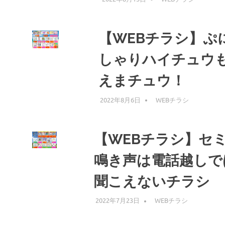
【WEBチラシ】ぷ
しゃりハイチュウ
えまチュウ！
2022年8月6日
編集者
WEBチラシ
【WEBチラシ】セ
鳴き声は電話越しで
聞こえないチラシ
2022年7月23日
編集者
WEBチラシ