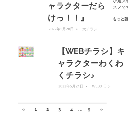
が超大
ャラクターだら
スメです
けっ！！』
もっと
2022年5月28日
編集者
大チラシ
【WEBチラシ】キ
ャラクターわくわ
くチラシ♪
2022年5月21日
編集者
WEBチラシ
投
…
前
次
«
1
2
3
4
9
»
の
の
稿
記
記