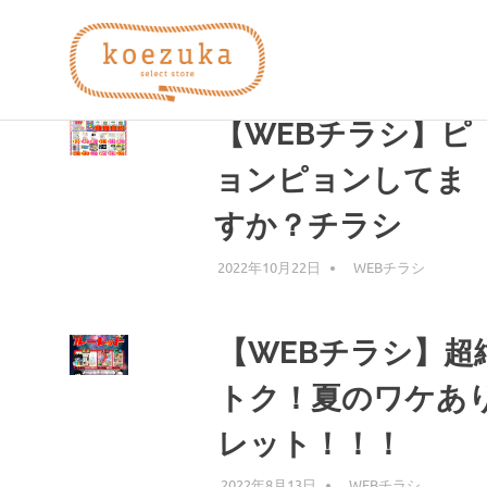
コ
koezuka
ン
テ
タグ:
ディズニー
ン
え
み
ツ
【WEBチラシ】ピ
つ
へ
け
づ
ス
ョンピョンしてま
る
キ
シ
すか？チラシ
ッ
か）
ア
プ
ワ
2022年10月22日
編集者
WEBチラシ
セ。
【WEBチラシ】超
トク！夏のワケあ
レット！！！
2022年8月13日
編集者
WEBチラシ