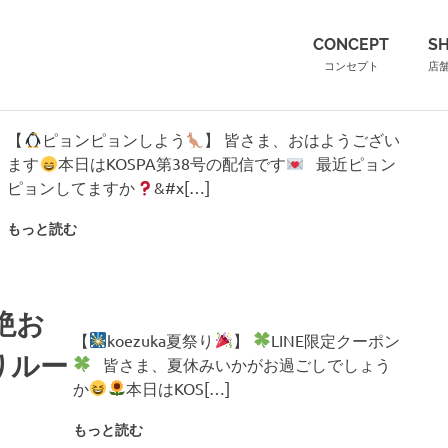
（こ
CONCEPT
S
コンセプト
店
【
ピョンピョンしよう
】 皆さま、おはようござい
ます
本日はKOSPA第38号の配信です
最近ピョン
ピョンしてますか
&#x[…]
もっと読む
絶お
【
koezuka夏祭り
】
LINE限定クーポン
りルー
皆さま、夏休みいかがお過ごしでしょう
か
本日はKOS[…]
もっと読む