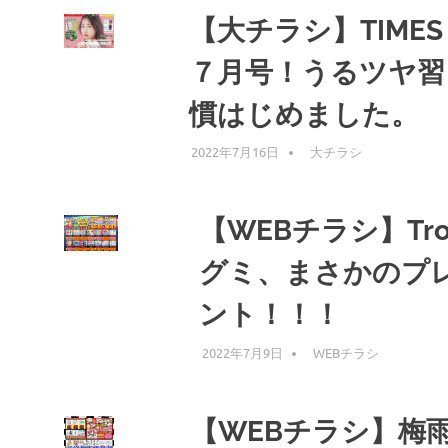
【大チラシ】TIMES
７月号！うるツヤ習
慣はじめました。
2022年7月16日
編集者
大チラシ
【WEBチラシ】Trol
グミ、まさかのプ
ント！！！
2022年7月9日
編集者
WEBチラシ
【WEBチラシ】梅