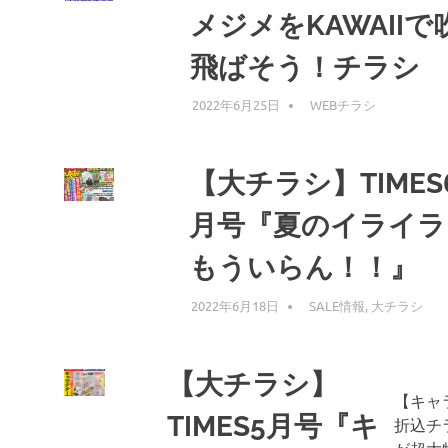
メジメをKAWAIIで
飛ばそう！チラシ
2022年6月25日
編集者
WEBチラシ
【大チラシ】TIMES
月号『夏のイライラ
もういらん！！』
2022年6月18日
編集者
SALE情報
,
大チラシ
【大チラシ】
【キャ
TIMES5月号『キ
折込チ