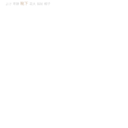
靴下
よけ
寄贈
花火
福祉
帽子