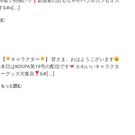
特価で勢揃いッ
新感覚のおもちゃやバブルガンもオス
&#x[…]
読む
【
キャラクター
】 皆さま、おはようございます
本日はKOSPA第19号の配信です
かわいいキャラクタ
ーグッズ大集合
&#[…]
もっと読む