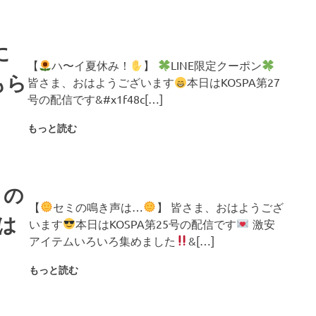
に
【
ハ〜イ夏休み！
】
LINE限定クーポン
もら
皆さま、おはようございます
本日はKOSPA第27
号の配信です&#x1f48c[…]
もっと読む
ミの
【
セミの鳴き声は…
】 皆さま、おはようござ
は
います
本日はKOSPA第25号の配信です
激安
アイテムいろいろ集めました
&[…]
もっと読む