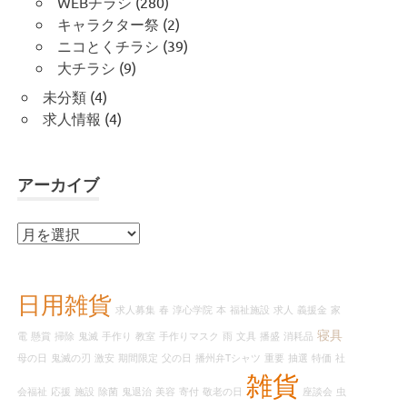
WEBチラシ
(280)
キャラクター祭
(2)
ニコとくチラシ
(39)
大チラシ
(9)
未分類
(4)
求人情報
(4)
アーカイブ
ア
ー
カ
イ
日用雑貨
求人募集
春
淳心学院
本
福祉施設
求人
義援金
家
ブ
寝具
電
懸賞
掃除
鬼滅
手作り
教室
手作りマスク
雨
文具
播盛
消耗品
母の日
鬼滅の刃
激安
期間限定
父の日
播州弁Tシャツ
重要
抽選
特価
社
雑貨
会福祉
応援
施設
除菌
鬼退治
美容
寄付
敬老の日
座談会
虫