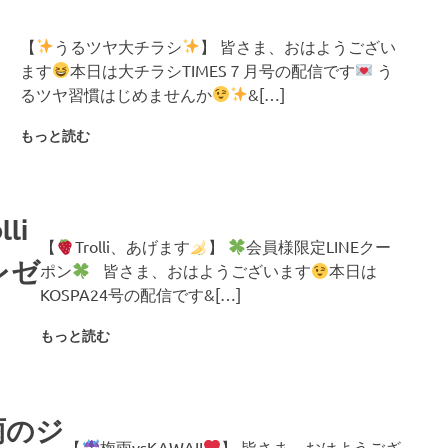
【
うるツヤ大チラシ
】 皆さま、おはようござい
ます
本日は大チラシTIMES７月号の配信です
う
るツヤ習慣はじめませんか
&[…]
もっと読む
li
【
Trolli、あげます
】
会員様限定LINEクー
レゼ
ポン
皆さま、おはようございます
本日は
KOSPA24号の配信です&[…]
もっと読む
雨のジ
【
梅雨vsKAWAII
】 皆さま、おはようござ