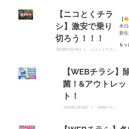
【ニコとくチラ
【
シ】激安で乗り
本日
新生
切ろう！！！
もっ
2020年3月18日
編集者
ニコとくチラシ
【WEBチラシ】
菌！&アウトレッ
ト！
2020年2月26日
KZK
WEBチラシ