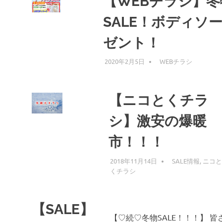
【WEBチラシ】
SALE！ボディソ
ゼント！
2020年2月5日
KZK
WEBチラシ
【ニコとくチラ
シ】激安の爆暖
市！！！
2018年11月14日
KZK
SALE情報
,
ニコ
くチラシ
【SALE】
【♡続♡冬物SALE！！！】 皆