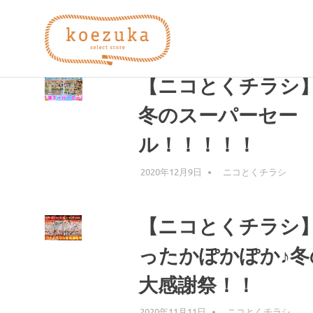
コ
koezuka
ン
テ
タグ:
エプロン
ン
え
み
ツ
【ニコとくチラシ
つ
へ
け
づ
ス
冬のスーパーセー
る
キ
シ
ル！！！！！
ッ
か）
ア
プ
ワ
2020年12月9日
編集者
ニコとくチラシ
セ。
【ニコとくチラシ
ったかぽかぽか♪冬
大感謝祭！！
2020年11月11日
編集者
ニコとくチラシ