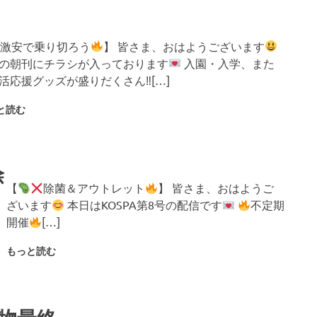
激安で乗り切ろう
】 皆さま、おはようございます
の朝刊にチラシが入っております
入園・入学、また
活応援グッズが盛りだくさん‼[…]
と読む
除
【
除菌＆アウトレット
】 皆さま、おはようご
ざいます
本日はKOSPA第8号の配信です
不定期
開催
[…]
もっと読む