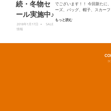
続・冬物セ
でございます！！ 今回新たに
ーズ、バッグ、帽子、スカーフ
ール実施中♪
もっと読む
2018年1月17日
KZK
SALE
情報
CO
コ