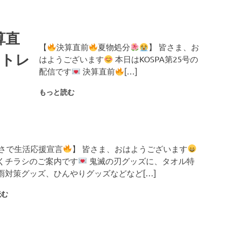
算直
【
決算直前
夏物処分
】 皆さま、お
ウトレ
はようございます
本日はKOSPA第25号の
配信です
決算直前
[…]
もっと読む
さで生活応援宣言
】 皆さま、おはようございます
くチラシのご案内です
鬼滅の刃グッズに、タオル特
雨対策グッズ、ひんやりグッズなどなど[…]
読む