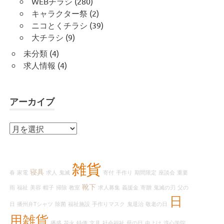
WEBチラシ
(280)
キャラクター祭
(2)
ニコとくチラシ
(39)
大チラシ
(9)
未分類
(4)
求人情報
(4)
アーカイブ
ア
ー
カ
イ
雑貨
寝具
春
家電
求人
鬼滅
寄付
手作り
期間限定
座談会
重要
ブ
靴下
雨
福祉
美容
帽子
掃除
教室
求人募集
義援金
寄贈
鬼滅の刃
父の
日
日
播州弁Tシャツ
除菌
福祉施設
手作りマスク
鬼退治
敬老の日
用雑貨
播盛
花火
特価
文具
社会福祉
母の日
虫よけ
淳心学院