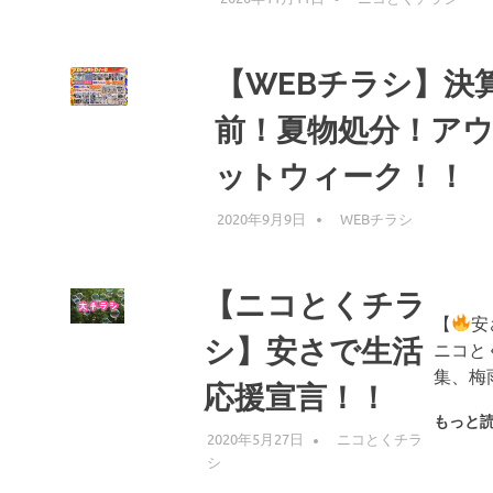
【WEBチラシ】決
前！夏物処分！ア
ットウィーク！！
2020年9月9日
編集者
WEBチラシ
【ニコとくチラ
【
安
シ】安さで生活
ニコと
集、梅
応援宣言！！
もっと
2020年5月27日
編集者
ニコとくチラ
シ