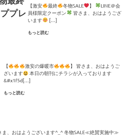
冬物最終
【激安
最終
冬物SALE
】
LINE＠会
ーププレ
員様限定クーポン
皆さま、おはようござ
います
[…]
もっと読む
【
激安の爆暖市
】 皆さま、おはようご
ざいます
本日の朝刊にチラシが入っております
&#x1f5d[…]
もっと読む
と
さま、おはようございます^_^ 冬物SALE≪絶賛実施中≫