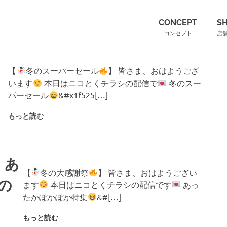
（こ
CONCEPT
S
コンセプト
店
】
【
冬のスーパーセール
】 皆さま、おはようござ
います
本日はニコとくチラシの配信で
冬のスー
パーセール
&#x1f525[…]
もっと読む
】あ
【
冬の大感謝祭
】 皆さま、おはようござい
の
ます
本日はニコとくチラシの配信です
あっ
たかぽかぽか特集
&#[…]
もっと読む