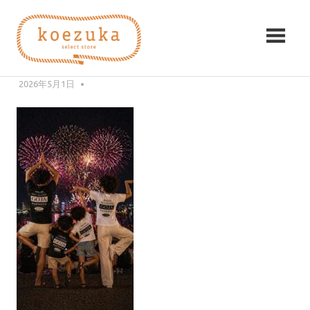
コ
koezuka（こ
ン
04BC7A64-9906-4D11-BAE4-
テ
え
B3C1EE2E5E4D
ン
み
ツ
2026年5月1日
編集者
つ
づ
へ
け
ス
る
か）
キ
シ
ッ
ア
プ
ワ
セ。