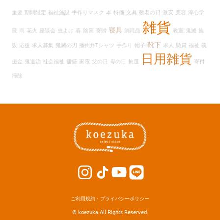
イ
重要
期間限定
福祉施設
手作りマスク
本
特価
文具
敬老の日
激安
美容
淳心学
ブ
雑貨
寝具
院
雨
花火
座談会
虫よけ
春
除菌
寄贈
消耗品
教室
鬼滅
施
靴下
設
応援
求人募集
鬼滅の刃
播州弁Tシャツ
手作り
帽子
求人
懸賞
福祉
義
日用雑貨
援金
鬼退治
社会福祉
播盛
家電
父の日
母の日
抽選
寄付
掃除
ご利用規約・プライバシーポリシー
© koezuka All Rights Reserved.