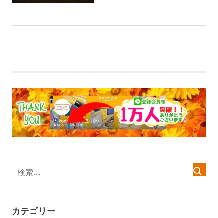
前
投
【WEBチラシ】播州弁Tシャツ-2026-できました！
の
稿
記
事:
ナ
ビ
ゲ
ー
シ
ョ
ン
カテゴリー