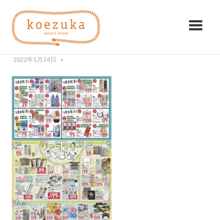
コ
koezuka（こ
ン
スクリーンショット 2022-05-24
テ
え
13.15.32
ン
み
ツ
2022年5月24日
編集者
つ
づ
へ
け
ス
る
か）
キ
シ
ッ
ア
プ
ワ
セ。