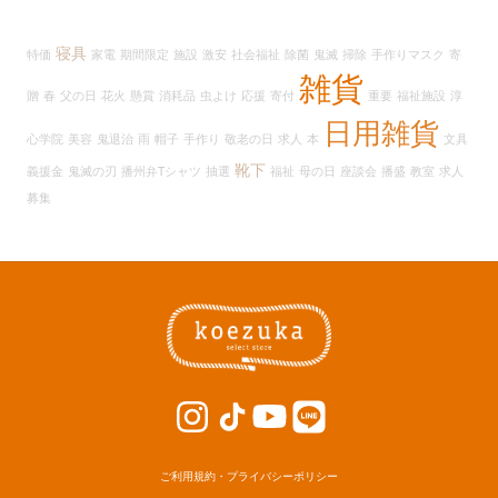
カ
イ
寝具
特価
家電
期間限定
施設
激安
社会福祉
除菌
鬼滅
掃除
手作りマスク
寄
ブ
雑貨
贈
春
父の日
花火
懸賞
消耗品
虫よけ
応援
寄付
重要
福祉施設
淳
日用雑貨
心学院
美容
鬼退治
雨
帽子
手作り
敬老の日
求人
本
文具
靴下
義援金
鬼滅の刃
播州弁Tシャツ
抽選
福祉
母の日
座談会
播盛
教室
求人
募集
ご利用規約・プライバシーポリシー