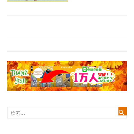
前
投
【大チラシ】TIMES5月号『キャラクターだらけ
の
っ！！』
稿
記
事:
ナ
ビ
ゲ
ー
シ
ョ
ン