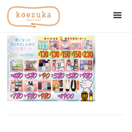
コ
koezuka（こ
ン
KOSPA4６
テ
え
ン
2021年11月22日
編集者
み
ツ
つ
づ
へ
け
ス
る
か）
キ
シ
ッ
ア
プ
ワ
セ。
前
投
【WEBチラシ】寒くなってまいりましたのご自愛チラ
の
シ。