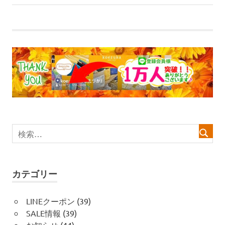
稿
記
事:
ナ
ビ
ゲ
ー
シ
ョ
ン
カテゴリー
LINEクーポン
(39)
SALE情報
(39)