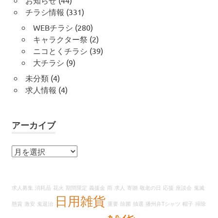
お知らせ
(44)
チラシ情報
(331)
WEBチラシ
(280)
キャラクター祭
(2)
ニコとくチラシ
(39)
大チラシ
(9)
未分類
(4)
求人情報
(4)
アーカイブ
ア
ー
カ
イ
求人募集
消耗品
花火
期間限定
義援金
雨
求人
寄贈
敬老の日
応援
座談会
鬼滅
ブ
日用雑貨
懸賞
激安
鬼退治
重要
除菌
抽選
播州弁Tシャツ
帽子
掃除